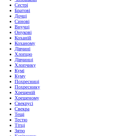
Сестрі
Братові
Дочці
Синові
Внучці
Онукові
Коханій
Коханому
Дівчині
Хлопцю
Дівчинці
Хлопчику
Кумі
Куму
Похресниці
Похреснику
Хрещеній
Хрещеному
Свекрусі
Свекра
Тещі
Тестю
Тітці
Зятю