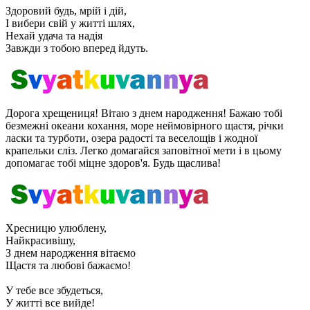
Здоровий будь, мрій і дій,
І вибери свій у житті шлях,
Нехай удача та надія
Завжди з тобою вперед йдуть.
Дорога хрещениця! Вітаю з днем ​​народження! Бажаю тобі
безмежні океани кохання, море неймовірного щастя, річки
ласки та турботи, озера радості та веселощів і жодної
крапельки сліз. Легко домагайся заповітної мети і в цьому
допомагає тобі міцне здоров'я. Будь щаслива!
Хресницю улюблену,
Найкрасивішу,
З днем ​​народження вітаємо
Щастя та любові бажаємо!
У тебе все збудеться,
У житті все вийде!