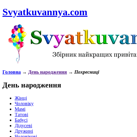
Svyatkuvannya.com
Головна
→
День народження
→
Похресниці
День народження
Жінці
Чоловіку
Мамі
Татові
Бабусі
Дідусеві
Дружині
Чоловікові