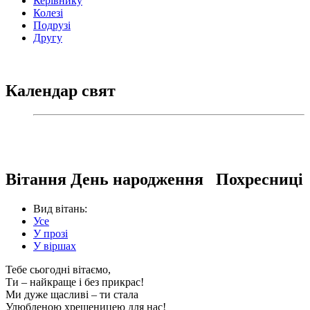
Керівнику
Колезі
Подрузі
Другу
Календар свят
Вітання День народження Похресниці
Вид вітань:
Усе
У прозі
У віршах
Тебе сьогодні вітаємо,
Ти – найкраще і без прикрас!
Ми дуже щасливі – ти стала
Улюбленою хрещеницею для нас!