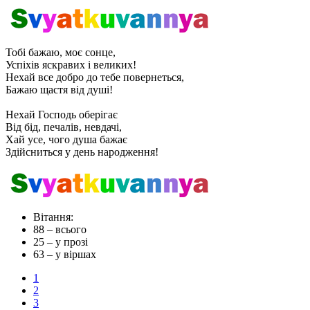
Тобі бажаю, моє сонце,
Успіхів яскравих і великих!
Нехай все добро до тебе повернеться,
Бажаю щастя від душі!
Нехай Господь оберігає
Від бід, печалів, невдачі,
Хай усе, чого душа бажає
Здійсниться у день народження!
Вітання:
88
– всього
25
– у прозі
63
– у віршах
1
2
3