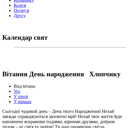
Керівнику
Колезі
Подрузі
Другу
Календар свят
Вітання День народження Хлопчику
Вид вітань:
Усе
У прозі
У віршах
Сьогодні чудовий день – День твого Народження! Нехай
завжди справджуються заповітні мрії! Нехай твоє життя буде
наповнене яскравими подіями, вірними друзями, добрим
тилом – це сім'я та любов! Ти наш промінчик світла,