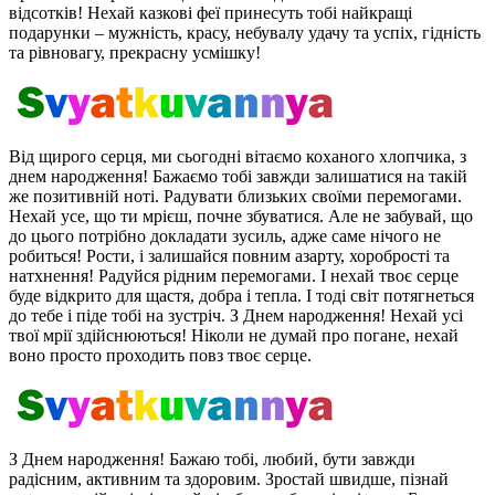
відсотків! Нехай казкові феї принесуть тобі найкращі
подарунки – мужність, красу, небувалу удачу та успіх, гідність
та рівновагу, прекрасну усмішку!
Від щирого серця, ми сьогодні вітаємо коханого хлопчика, з
днем ​​народження! Бажаємо тобі завжди залишатися на такій
же позитивній ноті. Радувати близьких своїми перемогами.
Нехай усе, що ти мрієш, почне збуватися. Але не забувай, що
до цього потрібно докладати зусиль, адже саме нічого не
робиться! Рости, і залишайся повним азарту, хоробрості та
натхнення! Радуйся рідним перемогами. І нехай твоє серце
буде відкрито для щастя, добра і тепла. І тоді світ потягнеться
до тебе і піде тобі на зустріч. З Днем народження! Нехай усі
твої мрії здійснюються! Ніколи не думай про погане, нехай
воно просто проходить повз твоє серце.
З Днем народження! Бажаю тобі, любий, бути завжди
радісним, активним та здоровим. Зростай швидше, пізнай