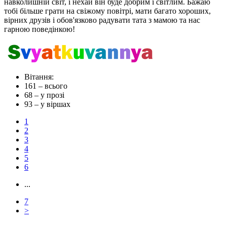
навколишній світ, і нехай він буде добрим і світлим. Бажаю
тобі більше грати на свіжому повітрі, мати багато хороших,
вірних друзів і обов'язково радувати тата з мамою та нас
гарною поведінкою!
Вітання:
161
– всього
68
– у прозі
93
– у віршах
1
2
3
4
5
6
...
7
>