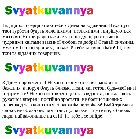
Від щирого серця вітаю тебе з Днем народження! Нехай усі
твої турботи будуть маленькими, незначними і вирішуються
миттєво. Нехай радість живе у твоїй душі, розквітаючи
чудовими квітами взаємної любові та добра! Ставай сильним,
мужнім і справедливим, поважай себе та свою сім'ю! Щастя
тобі та відданих товаришів!
З Днем народження! Нехай виконуються всі заповітні
бажання, а поруч будуть близькі люди, які готові будь-якої миті
підтримати! Нехай поставлені цілі та завдання допомагають
рухатися вперед і постійно зростати, не боятися жодних
перешкод та залишатися справжнім чоловіком! Вмій тримати
слово, не обманюй, пам'ятай, що батьки – це святе, а близькі
люди найважливіше на світі, і в тебе все вийде!