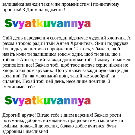
залишайся завжди таким же променистим і по-дитячому
простим! З Днем народження!
Свій день народження сьогодні відзначає чудовий хлопчик. А
разом з тобою радіє і твій Ангел Хранитель. Який подарував
Господь у день твого народження. Так ось, я бажаю, щоб
навіть коли ти залишишся зовсім один, щоб ти знав, що з
тобою є Ангел, який завжди допоможе тобі. І якому ти можеш
розповісти все! Бажаю тобі, щоб твоє дитяче серце ніколи не
хворіло від розчарувань. Щоб у ньому завжди було місце для
кохання! Ти, як маленький воїн, такий же хоробрий та
сильний. Нехай тобі цей день, несе лише позитив. З
іменинами тебе.
Дорогий друже! Вітаю тебе з днем ​​варення! Бажаю рости
розумним, добрим, вихованим, працьовитим, сміливим та
вмілим, поважай дорослих, бажаю добре вчитися, бути
здоровим і щасливим!