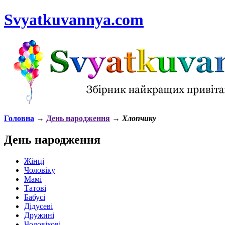
Svyatkuvannya.com
Головна
→
День народження
→
Хлопчику
День народження
Жінці
Чоловіку
Мамі
Татові
Бабусі
Дідусеві
Дружині
Чоловікові