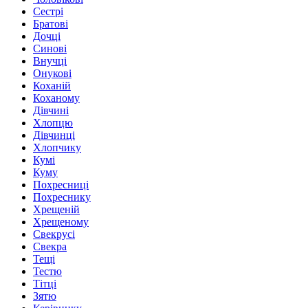
Сестрі
Братові
Дочці
Синові
Внучці
Онукові
Коханій
Коханому
Дівчині
Хлопцю
Дівчинці
Хлопчику
Кумі
Куму
Похресниці
Похреснику
Хрещеній
Хрещеному
Свекрусі
Свекра
Тещі
Тестю
Тітці
Зятю