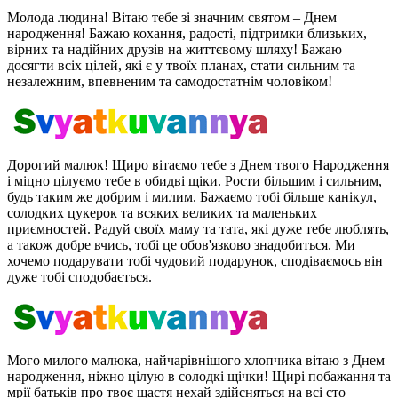
Молода людина! Вітаю тебе зі значним святом – Днем
народження! Бажаю кохання, радості, підтримки близьких,
вірних та надійних друзів на життєвому шляху! Бажаю
досягти всіх цілей, які є у твоїх планах, стати сильним та
незалежним, впевненим та самодостатнім чоловіком!
Дорогий малюк! Щиро вітаємо тебе з Днем твого Народження
і міцно цілуємо тебе в обидві щіки. Рости більшим і сильним,
будь таким же добрим і милим. Бажаємо тобі більше канікул,
солодких цукерок та всяких великих та маленьких
приємностей. Радуй своїх маму та тата, які дуже тебе люблять,
а також добре вчись, тобі це обов'язково знадобиться. Ми
хочемо подарувати тобі чудовий подарунок, сподіваємось він
дуже тобі сподобається.
Мого милого малюка, найчарівнішого хлопчика вітаю з Днем
народження, ніжно цілую в солодкі щічки! Щирі побажання та
мрії батьків про твоє щастя нехай здійсняться на всі сто