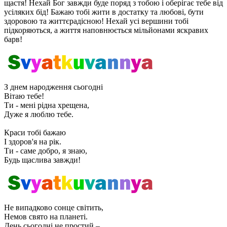
щастя! Нехай Бог завжди буде поряд з тобою і оберігає тебе від
усіляких бід! Бажаю тобі жити в достатку та любові, бути
здоровою та життєрадісною! Нехай усі вершини тобі
підкоряються, а життя наповнюється мільйонами яскравих
барв!
З днем ​​народження сьогодні
Вітаю тебе!
Ти - мені рідна хрещена,
Дуже я люблю тебе.
Краси тобі бажаю
І здоров'я на рік.
Ти - саме добро, я знаю,
Будь щаслива завжди!
Не випадково сонце світить,
Немов свято на планеті.
День сьогодні не простий –