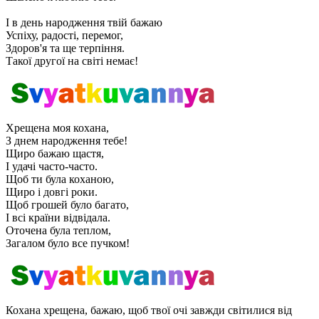
І в день народження твій бажаю
Успіху, радості, перемог,
Здоров'я та ще терпіння.
Такої другої на світі немає!
Хрещена моя кохана,
З днем ​​народження тебе!
Щиро бажаю щастя,
І удачі часто-часто.
Щоб ти була коханою,
Щиро і довгі роки.
Щоб грошей було багато,
І всі країни відвідала.
Оточена була теплом,
Загалом було все пучком!
Кохана хрещена, бажаю, щоб твої очі завжди світилися від