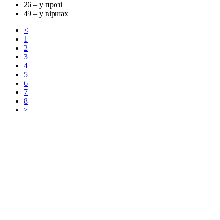
26
– у прозі
49
– у віршах
<
1
2
3
4
5
6
7
8
>