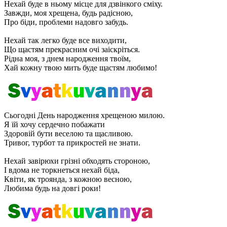
Нехай буде в ньому місце для дзвінкого сміху.
Завжди, моя хрещена, будь радісною,
Про біди, проблеми надовго забудь.
Нехай так легко буде все виходити,
Що щастям прекрасним очі заіскріться.
Рідна моя, з днем ​​народження твоїм,
Хай кожну твою мить буде щастям любимо!
Сьогодні День народження хрещеною милою.
Я їй хочу сердечно побажати
Здоровій бути веселою та щасливою.
Тривог, турбот та прикростей не знати.
Нехай завірюхи грізні обходять стороною,
І вдома не торкнеться нехай біда,
Квіти, як троянда, з кожною весною,
Любима будь на довгі роки!