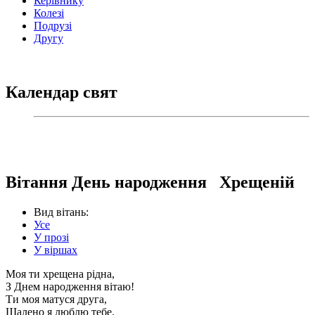
Керівнику
Колезі
Подрузі
Другу
Календар свят
Вітання День народження Хрещеній
Вид вітань:
Усе
У прозі
У віршах
Моя ти хрещена рідна,
З Днем народження вітаю!
Ти моя матуся друга,
Шалено я люблю тебе.