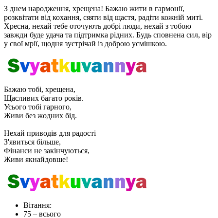
З днем ​​народження, хрещена! Бажаю жити в гармонії,
розквітати від кохання, сяяти від щастя, радіти кожній миті.
Хресна, нехай тебе оточують добрі люди, нехай з тобою
завжди буде удача та підтримка рідних. Будь сповнена сил, вір
у свої мрії, щодня зустрічай із доброю усмішкою.
Бажаю тобі, хрещена,
Щасливих багато років.
Усього тобі гарного,
Живи без жодних бід.
Нехай приводів для радості
З'явиться більше,
Фінанси не закінчуються,
Живи якнайдовше!
Вітання:
75
– всього