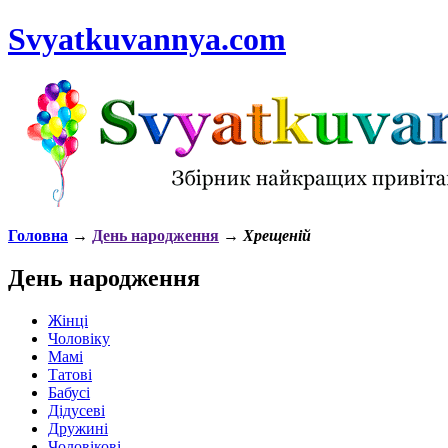
Svyatkuvannya.com
Головна
→
День народження
→
Хрещеній
День народження
Жінці
Чоловіку
Мамі
Татові
Бабусі
Дідусеві
Дружині
Чоловікові