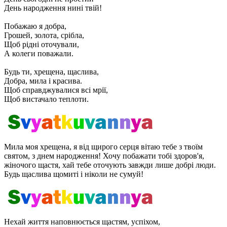
День народження нині твій!
Побажаю я добра,
Грошей, золота, срібла,
Щоб рідні оточували,
А колеги поважали.
Будь ти, хрещена, щаслива,
Добра, мила і красива.
Щоб справджувалися всі мрії,
Щоб вистачало теплоти.
Мила моя хрещена, я від щирого серця вітаю тебе з твоїм
святом, з днем ​​народження! Хочу побажати тобі здоров'я,
жіночого щастя, хай тебе оточують завжди лише добрі люди.
Будь щаслива щомиті і ніколи не сумуй!
Нехай життя наповнюється щастям, успіхом,