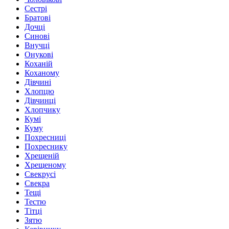
Сестрі
Братові
Дочці
Синові
Внучці
Онукові
Коханій
Коханому
Дівчині
Хлопцю
Дівчинці
Хлопчику
Кумі
Куму
Похресниці
Похреснику
Хрещеній
Хрещеному
Свекрусі
Свекра
Тещі
Тестю
Тітці
Зятю